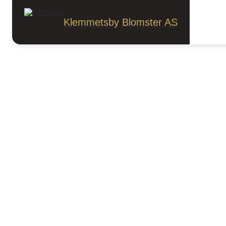
Anledninger
Kjærlighet
Kjærlighet
Klemmetsby Blomster AS
Sorter