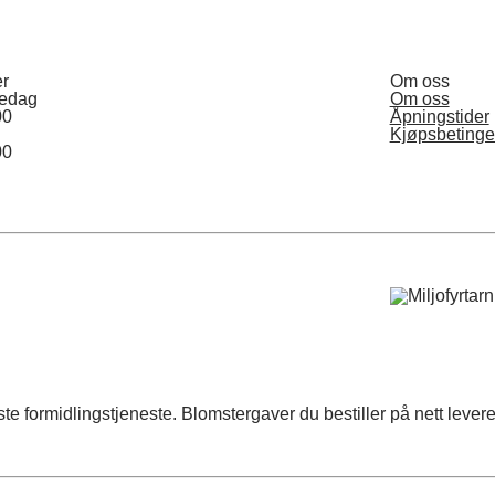
er
Om oss
redag
Om oss
00
Åpningstider
Kjøpsbetinge
00
formidlingstjeneste. Blomstergaver du bestiller på nett leveres