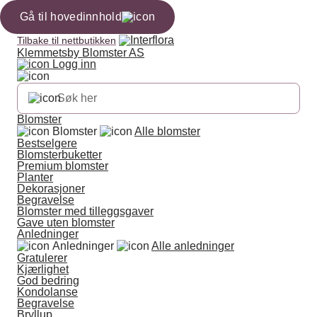
Gå til hovedinnhold
Tilbake til nettbutikken
Klemmetsby Blomster AS
Logg inn
Blomster
Blomster
Alle blomster
Bestselgere
Blomsterbuketter
Premium blomster
Planter
Dekorasjoner
Begravelse
Blomster med tilleggsgaver
Gave uten blomster
Anledninger
Anledninger
Alle anledninger
Gratulerer
Kjærlighet
God bedring
Kondolanse
Begravelse
Bryllup