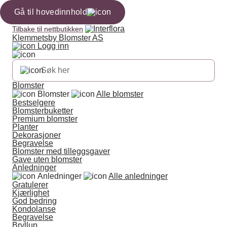
Gå til hovedinnhold
Tilbake til nettbutikken
Klemmetsby Blomster AS
Logg inn
Blomster
Blomster
Alle blomster
Bestselgere
Blomsterbuketter
Premium blomster
Planter
Dekorasjoner
Begravelse
Blomster med tilleggsgaver
Gave uten blomster
Anledninger
Anledninger
Alle anledninger
Gratulerer
Kjærlighet
God bedring
Kondolanse
Begravelse
Bryllup